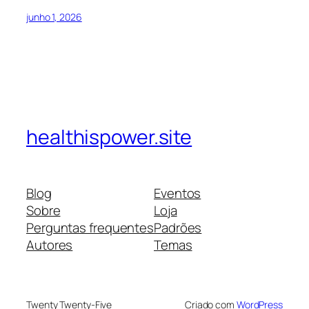
junho 1, 2026
healthispower.site
Blog
Eventos
Sobre
Loja
Perguntas frequentes
Padrões
Autores
Temas
Twenty Twenty-Five
Criado com
WordPress