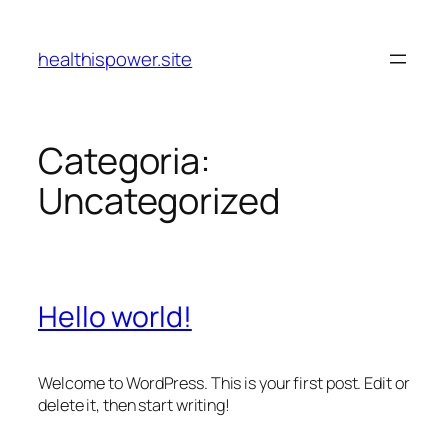
Pular
para
healthispower.site
o
conteúdo
Categoria:
Uncategorized
Hello world!
Welcome to WordPress. This is your first post. Edit or
delete it, then start writing!